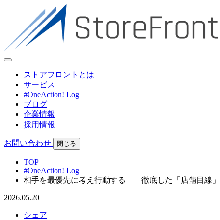
ストアフロントとは
サービス
#OneAction! Log
ブログ
企業情報
採用情報
お問い合わせ
閉じる
TOP
#OneAction! Log
相手を最優先に考え行動する――徹底した「店舗目線」
2026.05.20
シェア